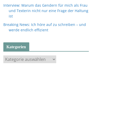
Interview: Warum das Gendern für mich als Frau
und Texterin nicht nur eine Frage der Haltung
ist
Breaking News: Ich höre auf zu schreiben – und
werde endlich effizient
Kategorien
K
a
t
e
g
o
r
i
e