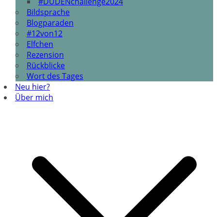
#DUDENchallenge2024
Bildsprache
Blogparaden
#12von12
Elfchen
Rezension
Rückblicke
Wort des Tages
Neu hier?
Über mich