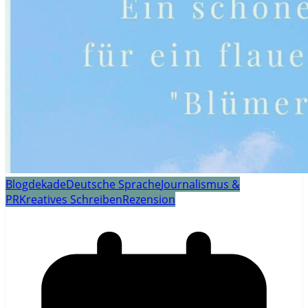
Blogdekade
Deutsche Sprache
Journalismus &
PR
Kreatives Schreiben
Rezension