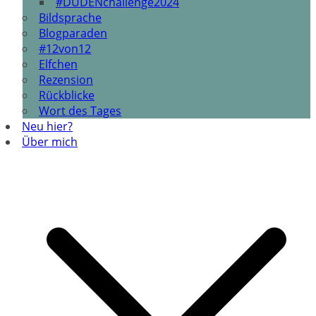
#DUDENchallenge2024
Bildsprache
Blogparaden
#12von12
Elfchen
Rezension
Rückblicke
Wort des Tages
Neu hier?
Über mich