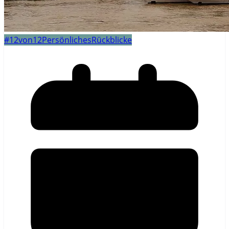
#12von12
Persönliches
Rückblicke