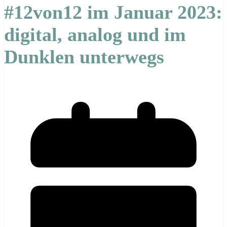
#12von12 im Januar 2023:
digital, analog und im
Dunklen unterwegs