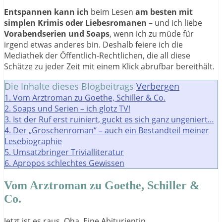
Entspannen kann ich
beim Lesen
am besten mit
simplen Krimis oder Liebesromanen
– und ich liebe
Vorabendserien und Soaps
, wenn ich zu müde für
irgend etwas anderes bin. Deshalb feiere ich die
Mediathek der Öffentlich-Rechtlichen, die all diese
Schätze zu jeder Zeit mit einem Klick abrufbar bereithält.
Die Inhalte dieses Blogbeitrags
Verbergen
1.
Vom Arztroman zu Goethe, Schiller & Co.
2.
Soaps und Serien – ich glotz TV!
3.
Ist der Ruf erst ruiniert, guckt es sich ganz ungeniert…
4.
Der „Groschenroman“ – auch ein Bestandteil meiner
Lesebiographie
5.
Umsatzbringer Trivialliteratur
6.
Apropos schlechtes Gewissen
Vom Arztroman zu Goethe, Schiller &
Co.
Jetzt ist es raus. Oha. Eine Abiturientin,