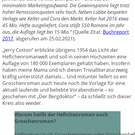
minimalem Marketingaufwand. Die Gewinnspanne liegt trotz
hoher Remissionsquoten sehr hoch. Neben Lübbe bespielen
Verlage wie Kelter und Cora den Markt. Kelter hat 2016 etwa
45 Mio. Hefte ausgeliefert, Cora stößt 550 Romane im Jahr
aus, die Auflage liegt bei 15 Mio.“
(Quelle Zitat:
Buchreport
2017
, abgerufen am 25.02.2021).
„Jerry Cotton“ erblickte übrigens 1954 das Licht der
Heftchenromanwelt und soll in seinen Hochzeiten eine
Auflage von 180 000 Exemplaren gehabt haben. Insofern
haben meine Mama und ich diesen Trivialliteraturzweig
kräftig unterstützt damals… Und mitunter liefert so ein
Groschenroman auch heute noch die Vorlage für eine
aktuell laufende und beliebte Vorabendserie – so
geschehen mit „Der Bergdoktor“ – da schließt sich dieser
Kreis also wieder.
Warum heißt der Heftchenroman auch
Groschenroman?
Heftroman (auch Groschenroman oder Groschenhef