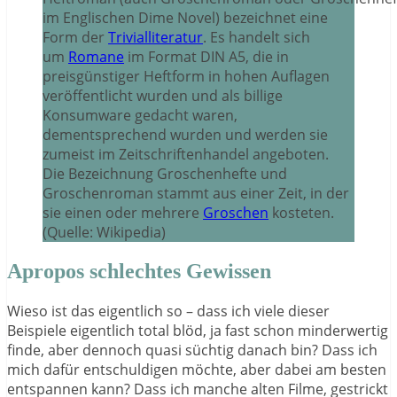
im Englischen Dime Novel) bezeichnet eine
Form der
Trivialliteratur
. Es handelt sich
um
Romane
im Format DIN A5, die in
preisgünstiger Heftform in hohen Auflagen
veröffentlicht wurden und als billige
Konsumware gedacht waren,
dementsprechend wurden und werden sie
zumeist im Zeitschriftenhandel angeboten.
Die Bezeichnung Groschenhefte und
Groschenroman stammt aus einer Zeit, in der
sie einen oder mehrere
Groschen
kosteten.
(Quelle: Wikipedia)
Apropos schlechtes Gewissen
Wieso ist das eigentlich so – dass ich viele dieser
Beispiele eigentlich total blöd, ja fast schon minderwertig
finde, aber dennoch quasi süchtig danach bin? Dass ich
mich dafür entschuldigen möchte, aber dabei am besten
entspannen kann? Dass ich manche alten Filme, gestrickt