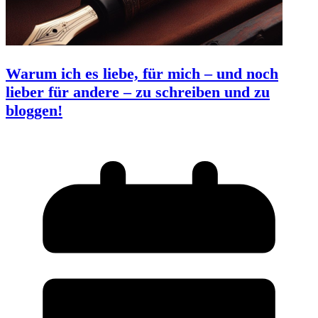
Warum ich es liebe, für mich – und noch
lieber für andere – zu schreiben und zu
bloggen!