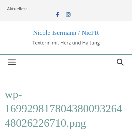
Zum
Aktuelles:
Inhalt
springen
Nicole Isermann / NicPR
Texterin mit Herz und Haltung
wp-
169929817804380093264
48026226710.png