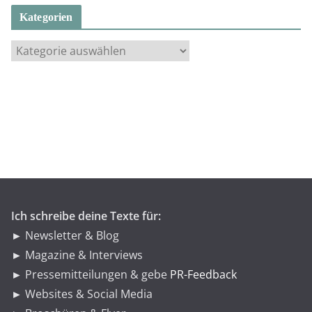
Kategorien
K
a
t
e
g
o
r
i
e
n
Ich schreibe deine Texte für:
► Newsletter & Blog
► Magazine & Interviews
► Pressemitteilungen & gebe
PR-Feedback
► Websites & Social Media