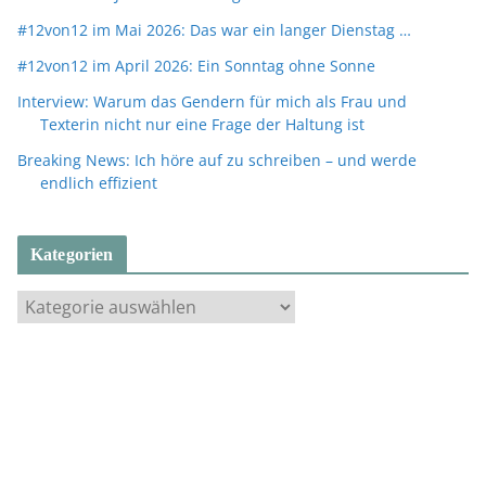
#12von12 im Mai 2026: Das war ein langer Dienstag …
#12von12 im April 2026: Ein Sonntag ohne Sonne
Interview: Warum das Gendern für mich als Frau und
Texterin nicht nur eine Frage der Haltung ist
Breaking News: Ich höre auf zu schreiben – und werde
endlich effizient
Kategorien
K
a
t
e
g
o
r