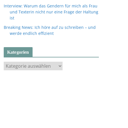
Interview: Warum das Gendern für mich als Frau
und Texterin nicht nur eine Frage der Haltung
ist
Breaking News: Ich höre auf zu schreiben – und
werde endlich effizient
Kategorien
K
a
t
e
g
o
r
i
e