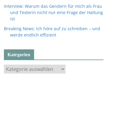
Interview: Warum das Gendern für mich als Frau
und Texterin nicht nur eine Frage der Haltung
ist
Breaking News: Ich höre auf zu schreiben – und
werde endlich effizient
Kategorien
K
a
t
e
g
o
r
i
e