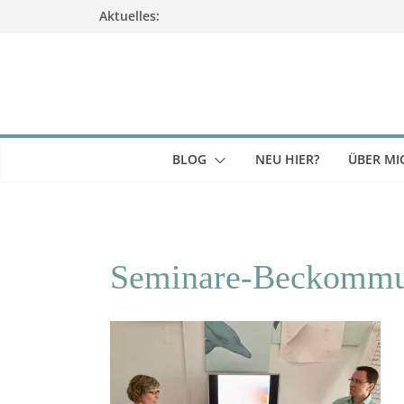
Zum
Aktuelles:
Inhalt
springen
BLOG
NEU HIER?
ÜBER MI
Seminare-Beckommu