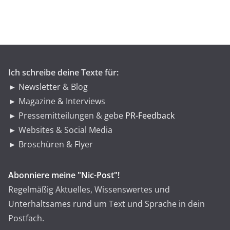
g
o
r
i
e
n
Ich schreibe deine Texte für:
► Newsletter & Blog
► Magazine & Interviews
► Pressemitteilungen & gebe
PR-Feedback
► Websites & Social Media
► Broschüren & Flyer
Abonniere meine "Nic-Post"!
Regelmäßig Aktuelles, Wissenswertes und
Unterhaltsames rund um Text und Sprache in dein
Postfach.