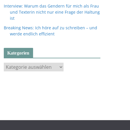
Interview: Warum das Gendern für mich als Frau
und Texterin nicht nur eine Frage der Haltung
ist
Breaking News: Ich höre auf zu schreiben – und
werde endlich effizient
Kategorien
K
a
t
e
g
o
r
i
e