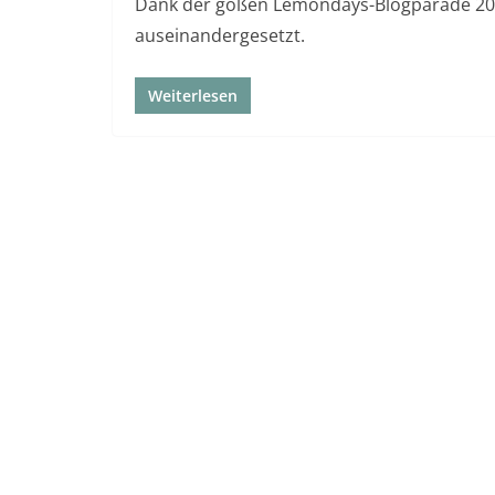
Dank der goßen Lemondays-Blogparade 20
auseinandergesetzt.
Weiterlesen