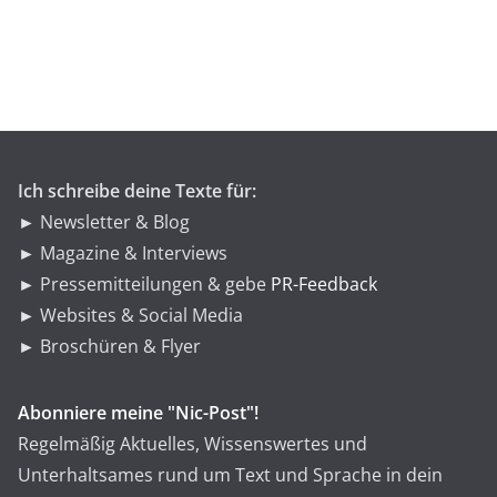
e
g
o
r
i
e
n
Ich schreibe deine Texte für:
► Newsletter & Blog
► Magazine & Interviews
► Pressemitteilungen & gebe
PR-Feedback
► Websites & Social Media
► Broschüren & Flyer
Abonniere meine "Nic-Post"!
Regelmäßig Aktuelles, Wissenswertes und
Unterhaltsames rund um Text und Sprache in dein