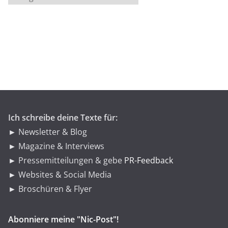
a
t
e
g
o
r
i
e
n
Ich schreibe deine Texte für:
► Newsletter & Blog
► Magazine & Interviews
► Pressemitteilungen & gebe
PR-Feedback
► Websites & Social Media
► Broschüren & Flyer
Abonniere meine "Nic-Post"!