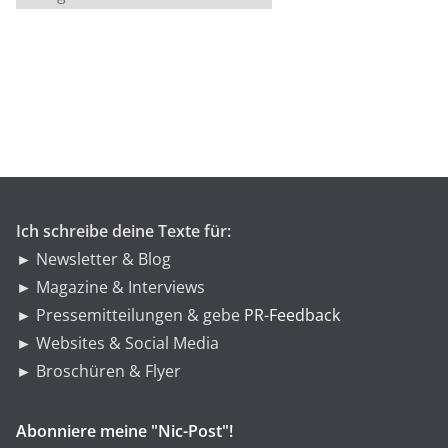
a
t
e
g
o
r
i
e
n
Ich schreibe deine Texte für:
► Newsletter & Blog
► Magazine & Interviews
► Pressemitteilungen & gebe
PR-Feedback
► Websites & Social Media
► Broschüren & Flyer
Abonniere meine "Nic-Post"!