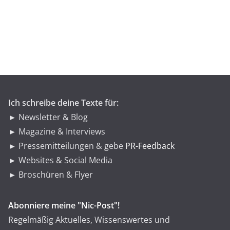
t
e
g
o
r
i
e
n
Ich schreibe deine Texte für:
► Newsletter & Blog
► Magazine & Interviews
► Pressemitteilungen & gebe
PR-Feedback
► Websites & Social Media
► Broschüren & Flyer
Abonniere meine "Nic-Post"!
Regelmäßig Aktuelles, Wissenswertes und