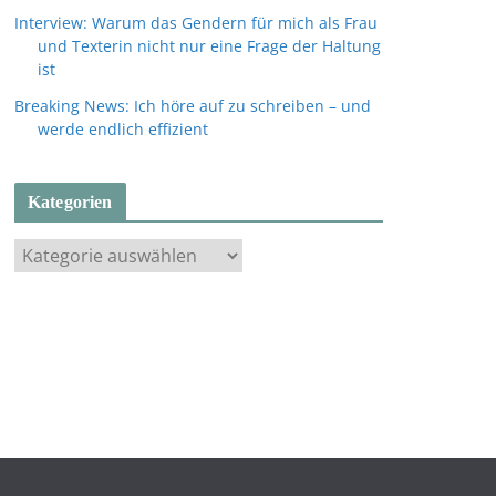
Interview: Warum das Gendern für mich als Frau
und Texterin nicht nur eine Frage der Haltung
ist
Breaking News: Ich höre auf zu schreiben – und
werde endlich effizient
Kategorien
K
a
t
e
g
o
r
i
e