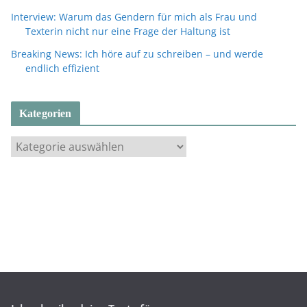
Interview: Warum das Gendern für mich als Frau und
Texterin nicht nur eine Frage der Haltung ist
Breaking News: Ich höre auf zu schreiben – und werde
endlich effizient
Kategorien
K
a
t
e
g
o
r
i
e
n