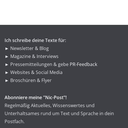
g
o
r
i
e
n
Ich schreibe deine Texte für:
► Newsletter & Blog
► Magazine & Interviews
► Pressemitteilungen & gebe
PR-Feedback
► Websites & Social Media
► Broschüren & Flyer
Abonniere meine "Nic-Post"!
Regelmäßig Aktuelles, Wissenswertes und
Unterhaltsames rund um Text und Sprache in dein
Postfach.