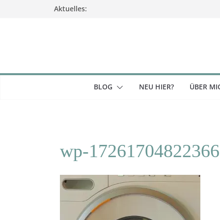
Zum
Aktuelles:
Inhalt
springen
BLOG
NEU HIER?
ÜBER MI
wp-17261704822366