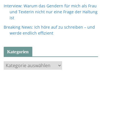
Interview: Warum das Gendern für mich als Frau
und Texterin nicht nur eine Frage der Haltung
ist
Breaking News: Ich höre auf zu schreiben – und
werde endlich effizient
Kategorien
K
a
t
e
g
o
r
i
e