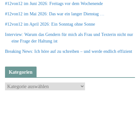
#12von12 im Juni 2026: Freitags vor dem Wochenende
#12von12 im Mai 2026: Das war ein langer Dienstag …
#12von12 im April 2026: Ein Sonntag ohne Sonne
Interview: Warum das Gendern für mich als Frau und Texterin nicht nur
eine Frage der Haltung ist
Breaking News: Ich höre auf zu schreiben – und werde endlich effizient
Kategorien
K
a
t
e
g
o
r