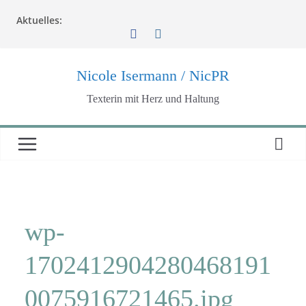
Zum
Aktuelles:
Inhalt
springen
Nicole Isermann / NicPR
Texterin mit Herz und Haltung
wp-
1702412904280468191
0075916721465.jpg