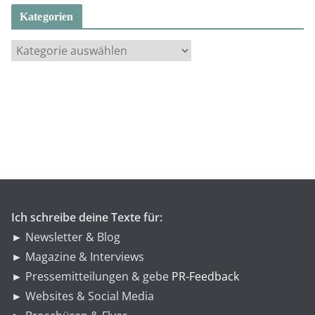
Kategorien
K
a
t
e
g
o
r
i
e
n
Ich schreibe deine Texte für:
► Newsletter & Blog
► Magazine & Interviews
► Pressemitteilungen & gebe
PR-Feedback
► Websites & Social Media