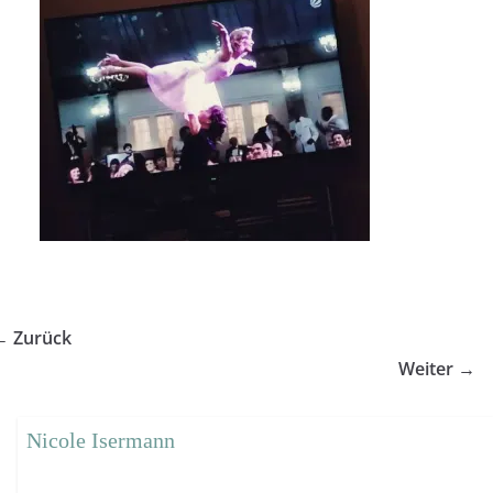
← Zurück
Weiter →
Nicole Isermann