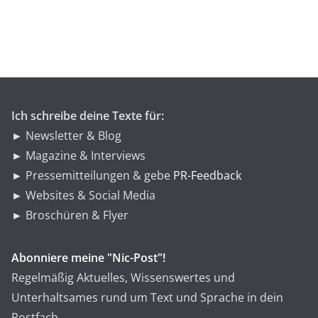
g
o
r
i
e
n
Ich schreibe deine Texte für:
► Newsletter & Blog
► Magazine & Interviews
► Pressemitteilungen & gebe
PR-Feedback
► Websites & Social Media
► Broschüren & Flyer
Abonniere meine "Nic-Post"!
Regelmäßig Aktuelles, Wissenswertes und
Unterhaltsames rund um Text und Sprache in dein
Postfach.