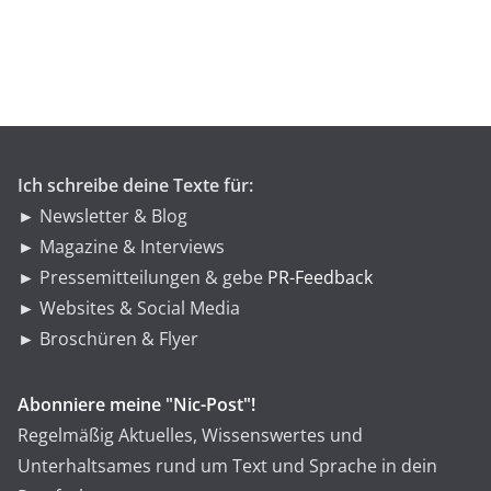
e
g
o
r
i
e
n
Ich schreibe deine Texte für:
► Newsletter & Blog
► Magazine & Interviews
► Pressemitteilungen & gebe
PR-Feedback
► Websites & Social Media
► Broschüren & Flyer
Abonniere meine "Nic-Post"!
Regelmäßig Aktuelles, Wissenswertes und
Unterhaltsames rund um Text und Sprache in dein