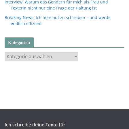
Interview: Warum das Gendern für mich als Frau und
Texterin nicht nur eine Frage der Haltung ist
Breaking News: Ich höre auf zu schreiben – und werde
endlich effizient
Kategorien
K
a
t
e
g
o
r
i
e
n
Ich schreibe deine Texte für: