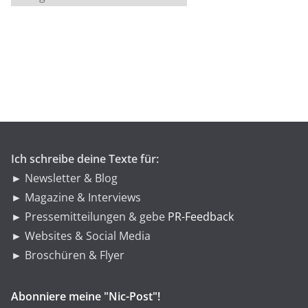
a
t
e
g
o
r
i
e
n
Ich schreibe deine Texte für:
► Newsletter & Blog
► Magazine & Interviews
► Pressemitteilungen & gebe
PR-Feedback
► Websites & Social Media
► Broschüren & Flyer
Abonniere meine "Nic-Post"!