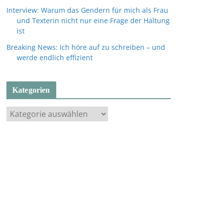
Interview: Warum das Gendern für mich als Frau
und Texterin nicht nur eine Frage der Haltung
ist
Breaking News: Ich höre auf zu schreiben – und
werde endlich effizient
Kategorien
K
a
t
e
g
o
r
i
e