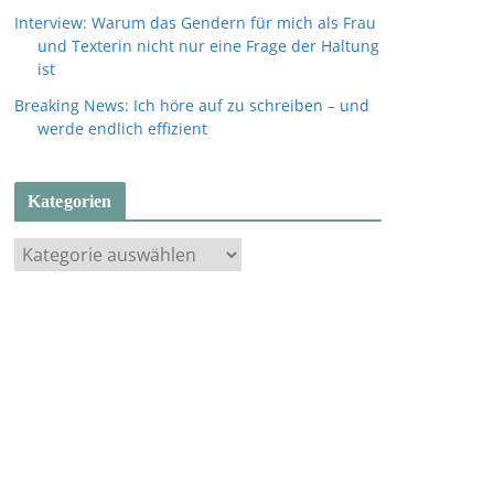
Interview: Warum das Gendern für mich als Frau
und Texterin nicht nur eine Frage der Haltung
ist
Breaking News: Ich höre auf zu schreiben – und
werde endlich effizient
Kategorien
K
a
t
e
g
o
r
i
e