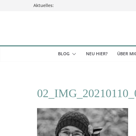
Zum
Aktuelles:
Inhalt
springen
BLOG
NEU HIER?
ÜBER MI
02_IMG_20210110_