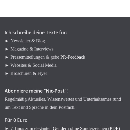
o
r
i
e
n
Ich schreibe deine Texte für:
► Newsletter & Blog
► Magazine & Interviews
► Pressemitteilungen & gebe
PR-Feedback
► Websites & Social Media
► Broschüren & Flyer
Abonniere meine "Nic-Post"!
Regelmäßig Aktuelles, Wissenswertes und Unterhaltsames rund
um Text und Sprache in dein Postfach.
Für 0 Euro
►
7 Tipps zum eleganten Gendern ohne Sonderzeichen (PDF)