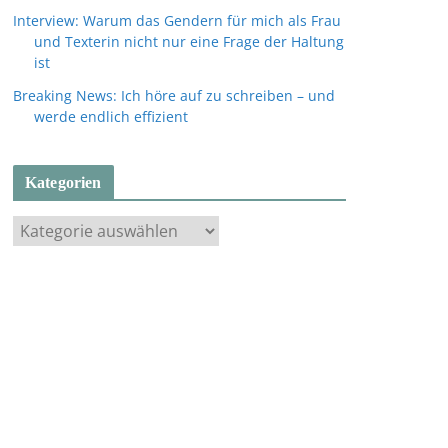
Interview: Warum das Gendern für mich als Frau
und Texterin nicht nur eine Frage der Haltung
ist
Breaking News: Ich höre auf zu schreiben – und
werde endlich effizient
Kategorien
K
a
t
e
g
o
r
i
e