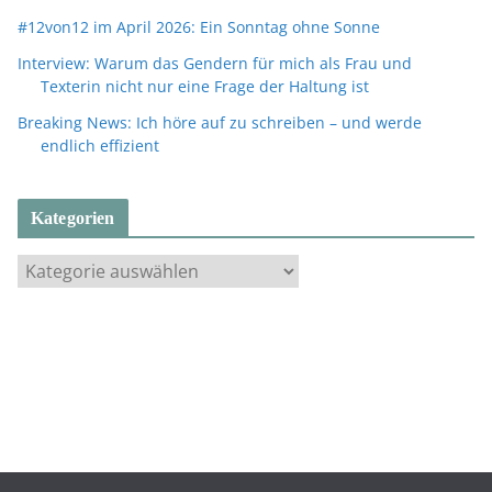
#12von12 im April 2026: Ein Sonntag ohne Sonne
Interview: Warum das Gendern für mich als Frau und
Texterin nicht nur eine Frage der Haltung ist
Breaking News: Ich höre auf zu schreiben – und werde
endlich effizient
Kategorien
K
a
t
e
g
o
r
i
e