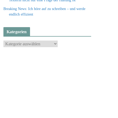
Texterin nicht nur eine Frage der Haltung ist
Breaking News: Ich höre auf zu schreiben – und werde
endlich effizient
Kategorien
K
a
t
e
g
o
r
i
e
n