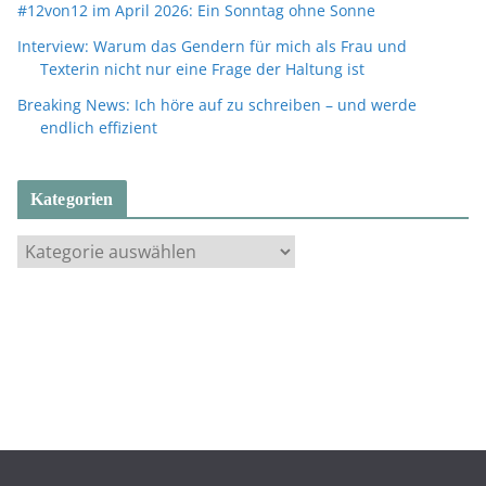
#12von12 im April 2026: Ein Sonntag ohne Sonne
Interview: Warum das Gendern für mich als Frau und
Texterin nicht nur eine Frage der Haltung ist
Breaking News: Ich höre auf zu schreiben – und werde
endlich effizient
Kategorien
K
a
t
e
g
o
r
i
e