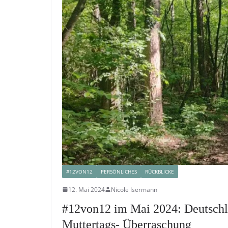
#12VON12
PERSÖNLICHES
RÜCKBLICKE
12. Mai 2024
Nicole Isermann
#12von12 im Mai 2024: Deutschl
Muttertags- Überraschung