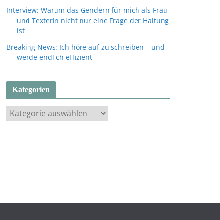
Interview: Warum das Gendern für mich als Frau
und Texterin nicht nur eine Frage der Haltung
ist
Breaking News: Ich höre auf zu schreiben – und
werde endlich effizient
Kategorien
K
a
t
e
g
o
r
i
e