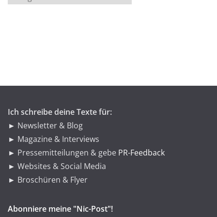
a
t
e
g
o
r
i
e
n
Ich schreibe deine Texte für:
► Newsletter & Blog
► Magazine & Interviews
► Pressemitteilungen & gebe
PR-Feedback
► Websites & Social Media
► Broschüren & Flyer
Abonniere meine "Nic-Post"!