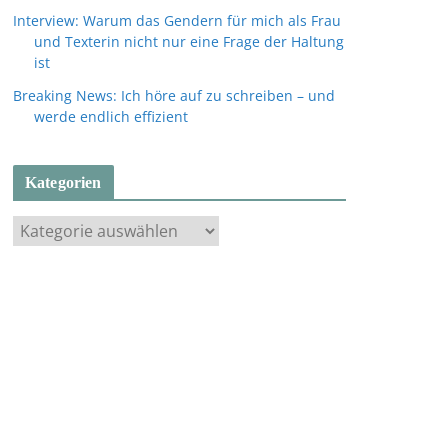
Interview: Warum das Gendern für mich als Frau
und Texterin nicht nur eine Frage der Haltung
ist
Breaking News: Ich höre auf zu schreiben – und
werde endlich effizient
Kategorien
K
a
t
e
g
o
r
i
e