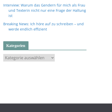
Interview: Warum das Gendern für mich als Frau
und Texterin nicht nur eine Frage der Haltung
ist
Breaking News: Ich höre auf zu schreiben – und
werde endlich effizient
Kategorien
K
a
t
e
g
o
r
i
e