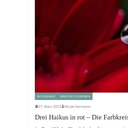
BLOGDEKADE
KREATIVES SCHREIBEN
27. März 2022
Nicole Isermann
Drei Haikus in rot – Die Farbkrei