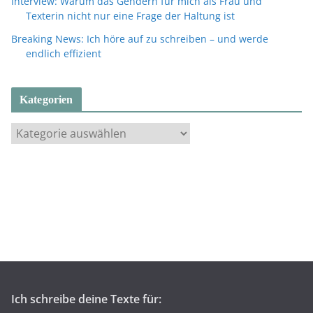
Interview: Warum das Gendern für mich als Frau und
Texterin nicht nur eine Frage der Haltung ist
Breaking News: Ich höre auf zu schreiben – und werde
endlich effizient
Kategorien
K
a
t
e
g
o
r
i
e
n
Ich schreibe deine Texte für: