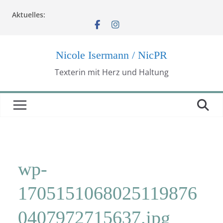
Zum
Aktuelles:
Inhalt
springen
Nicole Isermann / NicPR
Texterin mit Herz und Haltung
wp-
1705151068025119876
0407972715637.jpg