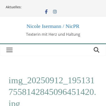
Zum
Aktuelles:
Inhalt
springen
Nicole Isermann / NicPR
Texterin mit Herz und Haltung
img_20250912_195131
7558142845096451420.
jpg