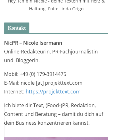
Hey, ich bin Nicole - deine Texterin mit Herz &
Haltung. Foto: Linda Grigo
Kontakt
NicPR –
Nicole Isermann
Online-Redakteurin, PR-Fachjournalistin
und Bloggerin.
Mobil: +49 (0) 179-3914475
E-Mail: nicole [at] projekttext.com
Internet:
https://projekttext.com
Ich biete dir Text, (Food-)PR, Redaktion,
Content und Beratung – damit du dich auf
dein Business konzentrieren kannst.