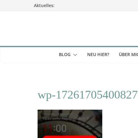
Zum
Aktuelles:
Inhalt
springen
BLOG
NEU HIER?
ÜBER MI
wp-17261705400827