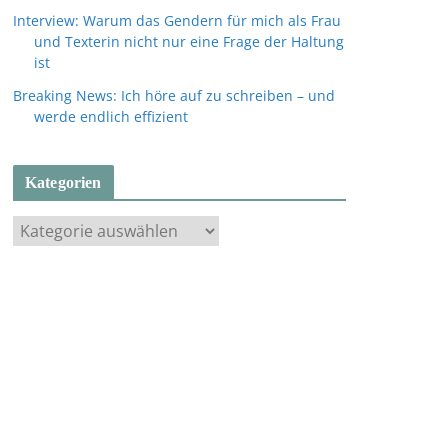
Interview: Warum das Gendern für mich als Frau
und Texterin nicht nur eine Frage der Haltung
ist
Breaking News: Ich höre auf zu schreiben – und
werde endlich effizient
Kategorien
K
a
t
e
g
o
r
i
e