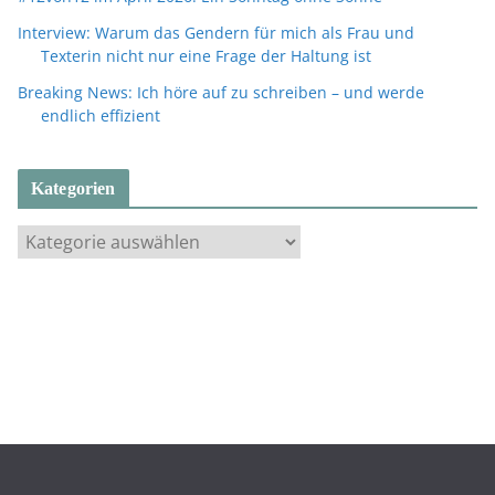
Interview: Warum das Gendern für mich als Frau und
Texterin nicht nur eine Frage der Haltung ist
Breaking News: Ich höre auf zu schreiben – und werde
endlich effizient
Kategorien
K
a
t
e
g
o
r
i
e
n