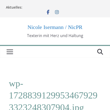
Zum
Aktuelles:
Inhalt
springen
Nicole Isermann / NicPR
Texterin mit Herz und Haltung
wp-
1728839129953467929
3323248307904.jpg