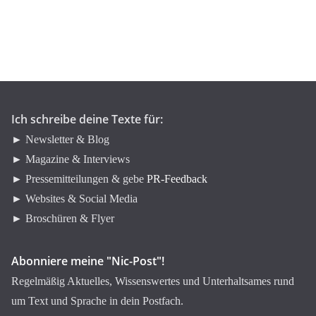
e
g
o
r
i
e
n
Ich schreibe deine Texte für:
► Newsletter & Blog
► Magazine & Interviews
► Pressemitteilungen & gebe
PR-Feedback
► Websites & Social Media
► Broschüren & Flyer
Abonniere meine "Nic-Post"!
Regelmäßig Aktuelles, Wissenswertes und Unterhaltsames rund
um Text und Sprache in dein Postfach.