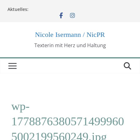
Zum
Aktuelles:
Inhalt
springen
Nicole Isermann / NicPR
Texterin mit Herz und Haltung
wp-
1778876380571499960
5002199560249.jpg