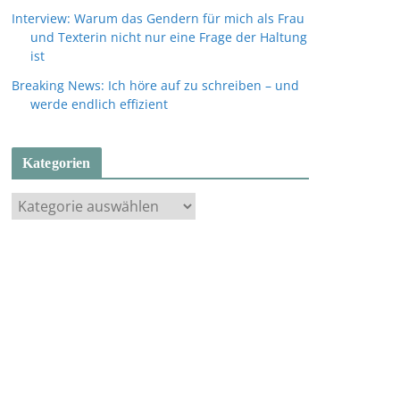
Interview: Warum das Gendern für mich als Frau
und Texterin nicht nur eine Frage der Haltung
ist
Breaking News: Ich höre auf zu schreiben – und
werde endlich effizient
Kategorien
K
a
t
e
g
o
r
i
e