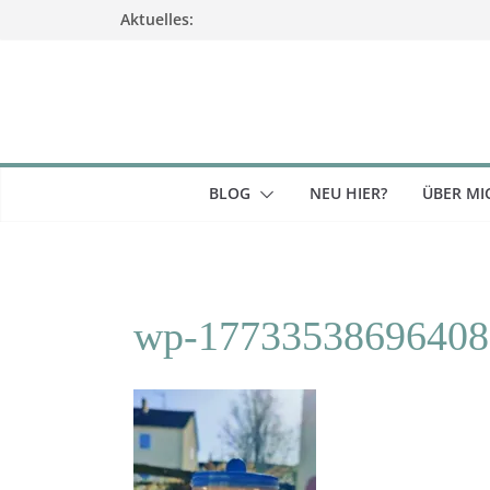
Zum
Aktuelles:
Inhalt
springen
BLOG
NEU HIER?
ÜBER MI
wp-17733538696408