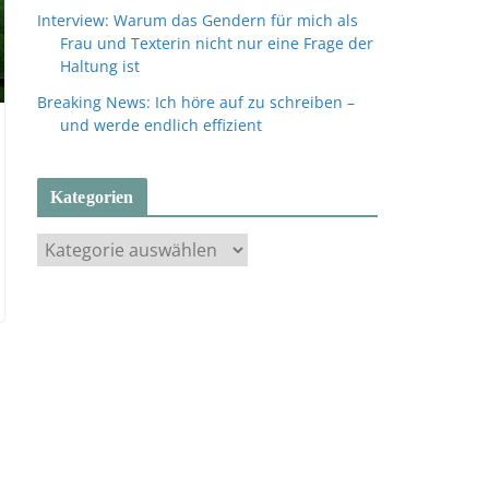
Interview: Warum das Gendern für mich als
Frau und Texterin nicht nur eine Frage der
Haltung ist
Breaking News: Ich höre auf zu schreiben –
und werde endlich effizient
Kategorien
K
a
t
e
g
o
r
i
e