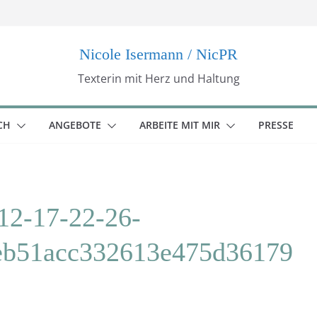
Nicole Isermann / NicPR
Texterin mit Herz und Haltung
CH
ANGEBOTE
ARBEITE MIT MIR
PRESSE
12-17-22-26-
eb51acc332613e475d36179