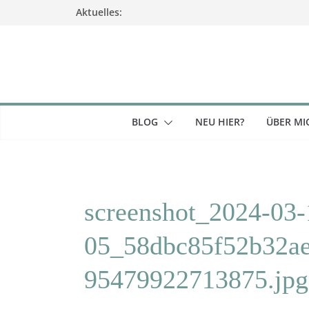
Zum
Aktuelles:
Inhalt
springen
BLOG
NEU HIER?
ÜBER MI
screenshot_2024-03-
05_58dbc85f52b32a
95479922713875.jpg