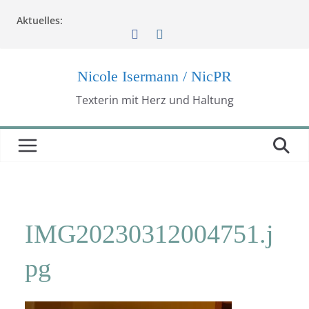
Zum
Aktuelles:
Inhalt
springen
Nicole Isermann / NicPR
Texterin mit Herz und Haltung
IMG20230312004751.j
pg