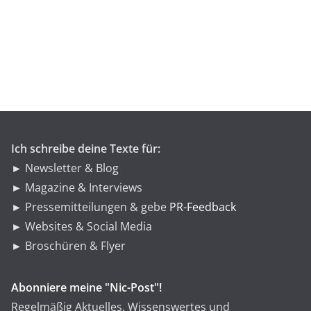
t
e
g
o
r
i
e
n
Ich schreibe deine Texte für:
► Newsletter & Blog
► Magazine & Interviews
► Pressemitteilungen & gebe
PR-Feedback
► Websites & Social Media
► Broschüren & Flyer
Abonniere meine "Nic-Post"!
Regelmäßig Aktuelles, Wissenswertes und