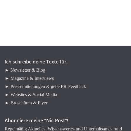
t
e
g
o
r
i
e
n
Ich schreibe deine Texte für:
► Newsletter & Blog
► Magazine & Interviews
► Pressemitteilungen & gebe
PR-Feedback
► Websites & Social Media
► Broschüren & Flyer
Abonniere meine "Nic-Post"!
Regelmäßig Aktuelles, Wissenswertes und Unterhaltsames rund