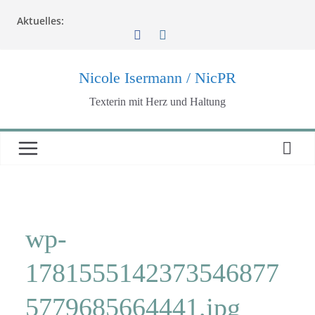
Zum
Aktuelles:
Inhalt
springen
Nicole Isermann / NicPR
Texterin mit Herz und Haltung
wp-
1781555142373546877
5779685664441.jpg