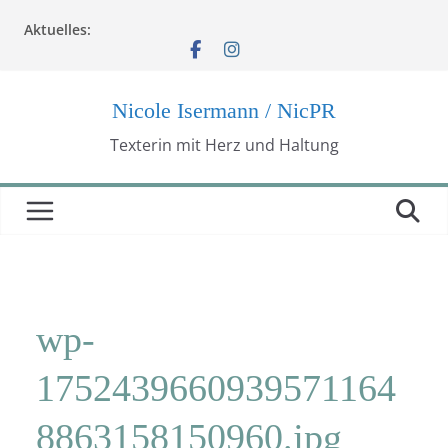
Zum
Aktuelles:
Inhalt
springen
Nicole Isermann / NicPR
Texterin mit Herz und Haltung
wp-
1752439660939571164
8863158150960.jpg